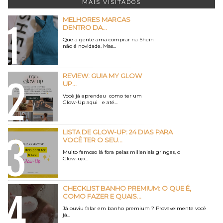
MAIS VISITADOS
MELHORES MARCAS
DENTRO DA...
Que a gente ama comprar na Shein
não é novidade. Mas...
REVIEW: GUIA MY GLOW
UP...
Você já aprendeu como ter um
Glow-Up aqui e até...
LISTA DE GLOW-UP: 24 DIAS PARA
VOCÊ TER O SEU...
Muito famoso lá fora pelas millenials gringas, o
Glow-up...
CHECKLIST BANHO PREMIUM: O QUE É,
COMO FAZER E QUAIS...
Já ouviu falar em banho premium ? Provavelmente você
já...