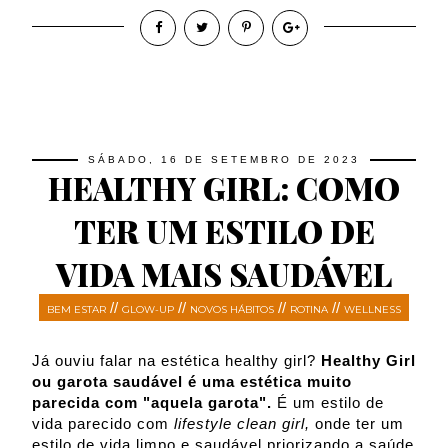
SÁBADO, 16 DE SETEMBRO DE 2023
HEALTHY GIRL: COMO
TER UM ESTILO DE
VIDA MAIS SAUDÁVEL
//
//
//
//
BEM ESTAR
GLOW-UP
NOVOS HÁBITOS
ROTINA
WELLNESS
Já ouviu falar na estética healthy girl?
Healthy Girl
ou garota saudável é uma estética muito
parecida com "aquela garota".
É um estilo de
vida parecido com
lifestyle clean girl,
onde ter um
estilo de vida limpo e saudável priorizando a saúde