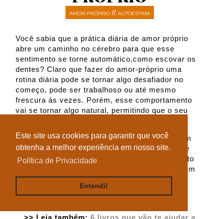
//
AMOR-PRÓPRIO
AUTOESTIMA
Você sabia que a prática diária de amor próprio
abre um caminho no cérebro para que esse
sentimento se torne automático,como escovar os
dentes? Claro que fazer do amor-próprio uma
rotina diária pode se tornar algo desafiador no
começo, pode ser trabalhoso ou até mesmo
frescura ás vezes. Porém, esse comportamento
vai se tornar algo natural, permitindo que o seu
amor-próprio se desenvolva profundamente.
Este site usa cookies para garantir que você
Amor-próprio não se trata somente de tomar um
obtenha a melhor experiência em nosso site.
banho demorado e ir a manicure, ou quem sabe
tomar uma taça de vinho. Amor-próprio vai muito
Política de Privacidade
além disso, envolve desenvolver honestidade em
nós mesmas, identificar nossos valores e criar
Entendi!
uma vida autêntica onde nossas escolhas e
valores reflitam o nosso verdadeiro eu.
>> Leia também:
6 livros que vão te ajudar a