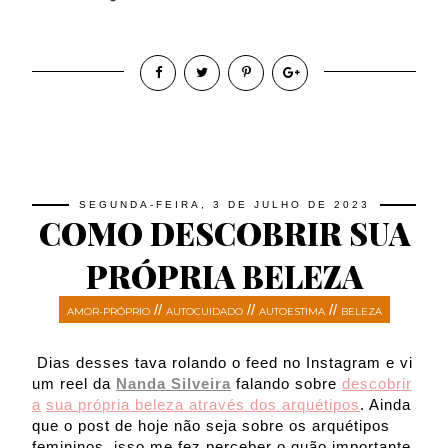
SEGUNDA-FEIRA, 3 DE JULHO DE 2023
COMO DESCOBRIR SUA
PRÓPRIA BELEZA
//
//
//
AMOR-PRÓPRIO
AUTOCUIDADO
AUTOESTIMA
BELEZA
Dias desses tava rolando o feed no Instagram e vi
um reel da
Nanda Silveira
falando sobre
descobrir
a
sua própria beleza através dos arquétipos
. Ainda
que o post de hoje não seja sobre os arquétipos
femininos, isso me fez perceber o quão importante