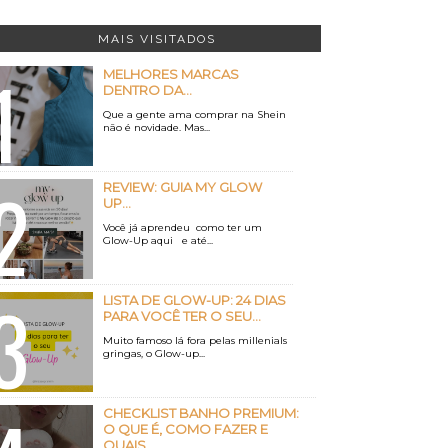
MAIS VISITADOS
MELHORES MARCAS
DENTRO DA...
Que a gente ama comprar na Shein
não é novidade. Mas...
REVIEW: GUIA MY GLOW
UP...
Você já aprendeu como ter um
Glow-Up aqui e até...
LISTA DE GLOW-UP: 24 DIAS
PARA VOCÊ TER O SEU...
Muito famoso lá fora pelas millenials
gringas, o Glow-up...
CHECKLIST BANHO PREMIUM:
O QUE É, COMO FAZER E
QUAIS...