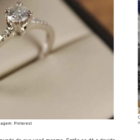
C
v
magem: Pinterest