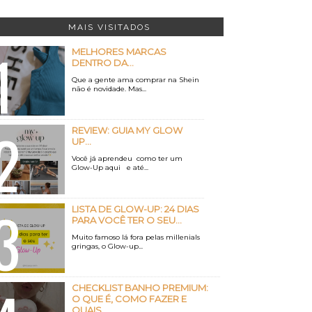
MAIS VISITADOS
MELHORES MARCAS
DENTRO DA...
Que a gente ama comprar na Shein
não é novidade. Mas...
REVIEW: GUIA MY GLOW
UP...
Você já aprendeu como ter um
Glow-Up aqui e até...
LISTA DE GLOW-UP: 24 DIAS
PARA VOCÊ TER O SEU...
Muito famoso lá fora pelas millenials
gringas, o Glow-up...
CHECKLIST BANHO PREMIUM:
O QUE É, COMO FAZER E
QUAIS...