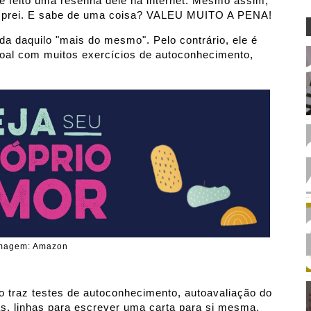
e feito uma resenha dele na internet. Mesmo assim,
comprei. E sabe de uma coisa? VALEU MUITO A PENA!
a daquilo "mais do mesmo". Pelo contrário, ele é
soal com muitos exercícios de autoconhecimento,
magem: Amazon
ro traz testes de autoconhecimento, autoavaliação do
s, linhas para escrever uma carta para si mesma,