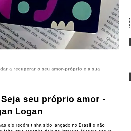
judar a recuperar o seu amor-próprio e a sua
 Seja seu próprio amor -
an Logan
mas ele recém tinha sido lançado no Brasil e não