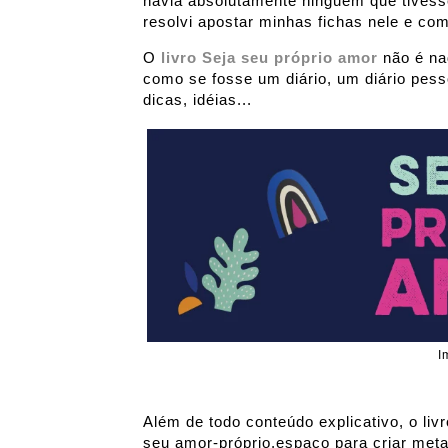
havia absolutamente ninguém que tivess
resolvi apostar minhas fichas nele e 
O
livro Seja seu próprio amor
não é nad
como se fosse um diário, um diário pes
dicas, idéias...
I
Além de todo conteúdo explicativo, o liv
seu amor-próprio,espaço para criar meta