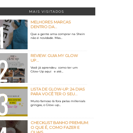
MAIS VISITADOS
MELHORES MARCAS
DENTRO DA...
Que a gente ama comprar na Shein
não é novidade. Mas...
REVIEW: GUIA MY GLOW
UP...
Você já aprendeu como ter um
Glow-Up aqui e até...
LISTA DE GLOW-UP: 24 DIAS
PARA VOCÊ TER O SEU...
Muito famoso lá fora pelas millenials
gringas, o Glow-up...
CHECKLIST BANHO PREMIUM:
O QUE É, COMO FAZER E
QUAIS...