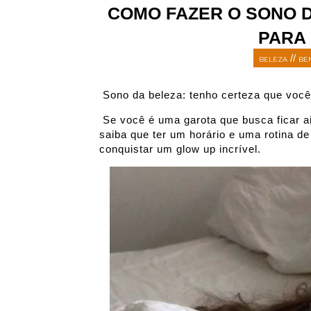
COMO FAZER O SONO D
PARA
//
BELEZA
BE
Sono da beleza: tenho certeza que você j
 Se você é uma garota que busca ficar ainda mais bonita e de quebra cuidar da sua saúde, 
saiba que ter um horário e uma rotina de
conquistar um glow up incrível. 