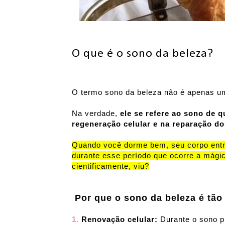
O que é o sono da beleza?
O termo sono da beleza não é apenas u
Na verdade,
ele se refere ao sono de 
regeneração celular e na reparação do
Quando você dorme bem, seu corpo entr
durante esse período que ocorre a mágic
cientificamente, viu?
 Por que o sono da beleza é tã
1.
 Renovação celular: 
Durante o sono p