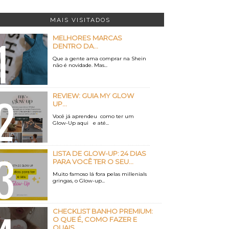
MAIS VISITADOS
MELHORES MARCAS
DENTRO DA...
Que a gente ama comprar na Shein
não é novidade. Mas...
REVIEW: GUIA MY GLOW
UP...
Você já aprendeu como ter um
Glow-Up aqui e até...
LISTA DE GLOW-UP: 24 DIAS
PARA VOCÊ TER O SEU...
Muito famoso lá fora pelas millenials
gringas, o Glow-up...
CHECKLIST BANHO PREMIUM:
O QUE É, COMO FAZER E
QUAIS...