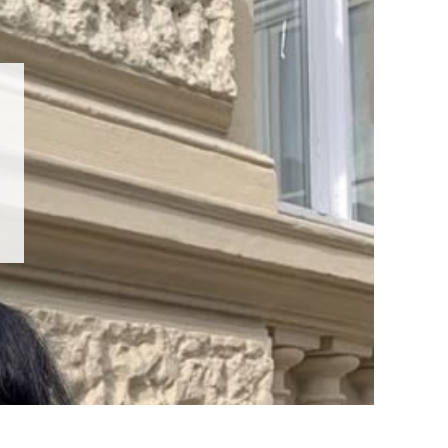
beleza
RESENHA: Shampoo a
noturno Ricca
LEIA MAIS