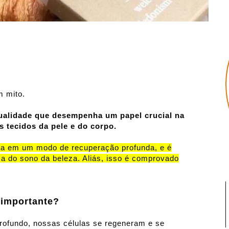
m mito.
qualidade que desempenha um papel crucial na
s tecidos da pele e do corpo.
a em um modo de recuperação profunda, e é
a do sono da beleza. Aliás, isso é comprovado
o importante?
rofundo, nossas células se regeneram e se 