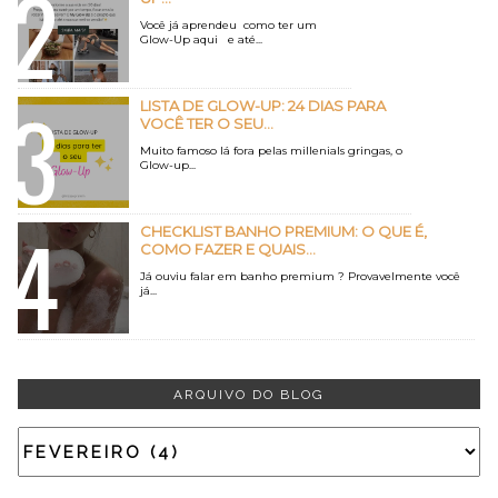
Você já aprendeu como ter um
Glow-Up aqui e até...
LISTA DE GLOW-UP: 24 DIAS PARA
VOCÊ TER O SEU...
Muito famoso lá fora pelas millenials gringas, o
Glow-up...
CHECKLIST BANHO PREMIUM: O QUE É,
COMO FAZER E QUAIS...
Já ouviu falar em banho premium ? Provavelmente você
já...
ARQUIVO DO BLOG