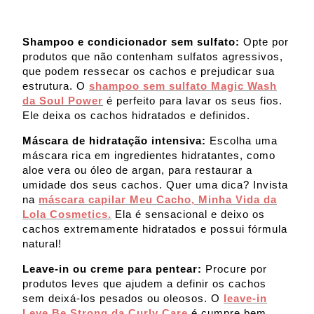
Shampoo e condicionador sem sulfato:
Opte por
produtos que não contenham sulfatos agressivos,
que podem ressecar os cachos e prejudicar sua
estrutura. O
shampoo sem sulfato Magic Wash
da Soul Power
é perfeito para lavar os seus fios.
Ele deixa os cachos hidratados e definidos.
Máscara de hidratação intensiva:
Escolha uma
máscara rica em ingredientes hidratantes, como
aloe vera ou óleo de argan, para restaurar a
umidade dos seus cachos. Quer uma dica? Invista
na
máscara capilar Meu Cacho, Minha Vida da
Lola Cosmetics.
Ela é sensacional e deixo os
cachos extremamente hidratados e possui fórmula
natural!
Leave-in ou creme para pentear:
Procure por
produtos leves que ajudem a definir os cachos
sem deixá-los pesados ou oleosos. O
leave-in
Leve Be Strong da Curly Care
é cumpre bem