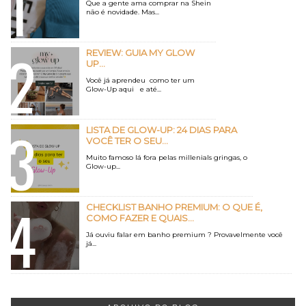
Que a gente ama comprar na Shein
não é novidade. Mas...
REVIEW: GUIA MY GLOW
UP...
Você já aprendeu como ter um
Glow-Up aqui e até...
LISTA DE GLOW-UP: 24 DIAS PARA
VOCÊ TER O SEU...
Muito famoso lá fora pelas millenials gringas, o
Glow-up...
CHECKLIST BANHO PREMIUM: O QUE É,
COMO FAZER E QUAIS...
Já ouviu falar em banho premium ? Provavelmente você
já...