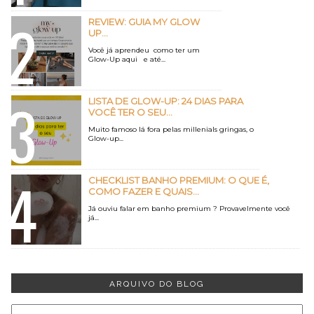
REVIEW: GUIA MY GLOW
UP...
Você já aprendeu como ter um
Glow-Up aqui e até...
LISTA DE GLOW-UP: 24 DIAS PARA
VOCÊ TER O SEU...
Muito famoso lá fora pelas millenials gringas, o
Glow-up...
CHECKLIST BANHO PREMIUM: O QUE É,
COMO FAZER E QUAIS...
Já ouviu falar em banho premium ? Provavelmente você
já...
ARQUIVO DO BLOG