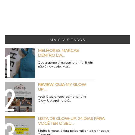
MAIS VISITADOS
MELHORES MARCAS
DENTRO DA...
Que a gente ama comprar na Shein
não é novidade. Mas...
REVIEW: GUIA MY GLOW
UP...
Você já aprendeu como ter um
Glow-Up aqui e até...
LISTA DE GLOW-UP: 24 DIAS PARA
VOCÊ TER O SEU...
Muito famoso lá fora pelas millenials gringas, o
Glow-up...