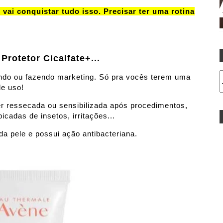
ai conquistar tudo isso. Precisar ter uma rotina
Protetor Cicalfate+...
ndo ou fazendo marketing. Só pra vocês terem uma
de uso!
er ressecada ou sensibilizada após procedimentos,
cadas de insetos, irritações...
a pele e possui ação antibacteriana.