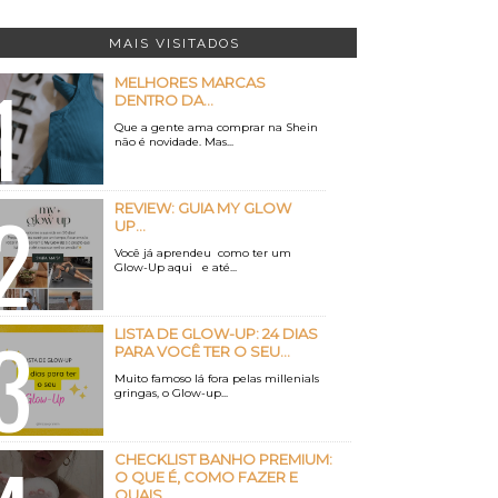
MAIS VISITADOS
MELHORES MARCAS
DENTRO DA...
Que a gente ama comprar na Shein
não é novidade. Mas...
REVIEW: GUIA MY GLOW
UP...
Você já aprendeu como ter um
Glow-Up aqui e até...
LISTA DE GLOW-UP: 24 DIAS
PARA VOCÊ TER O SEU...
Muito famoso lá fora pelas millenials
gringas, o Glow-up...
CHECKLIST BANHO PREMIUM:
O QUE É, COMO FAZER E
QUAIS...