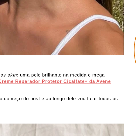
ass skin
: uma pele brilhante na medida e mega
Creme Reparador Protetor Cicalfate+ da Avene
no começo do post e ao longo dele vou falar todos os