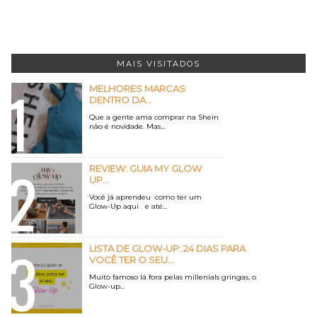
MAIS VISITADOS
MELHORES MARCAS
DENTRO DA...
Que a gente ama comprar na Shein
não é novidade. Mas...
REVIEW: GUIA MY GLOW
UP...
Você já aprendeu como ter um
Glow-Up aqui e até...
LISTA DE GLOW-UP: 24 DIAS PARA
VOCÊ TER O SEU...
Muito famoso lá fora pelas millenials gringas, o
Glow-up...